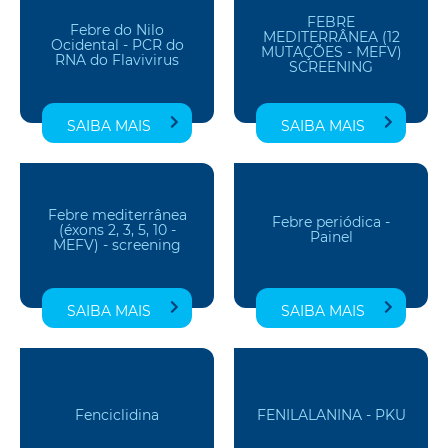
FEBRE
Febre do Nilo
MEDITERRÂNEA (12
Ocidental - PCR do
MUTAÇÕES - MEFV)
RNA do Flavivirus
SCREENING
SAIBA MAIS
SAIBA MAIS
Febre mediterrânea
Febre periódica -
(éxons 2, 3, 5, 10 -
Painel
MEFV) - screening
SAIBA MAIS
SAIBA MAIS
Fenciclidina
FENILALANINA - PKU