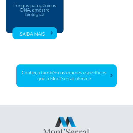
Fungos patogênicos
DNA, amostra
biológica
SAIBA MAIS
Conheça também os exames específicos
que o Mont'serrat oferece