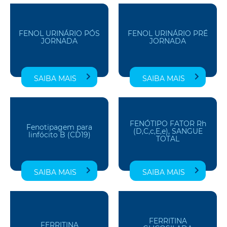
FENOL URINÁRIO PÓS
FENOL URINÁRIO PRÉ
JORNADA
JORNADA
SAIBA MAIS
SAIBA MAIS
FENÓTIPO FATOR Rh
Fenotipagem para
(D,C,c,E,e), SANGUE
linfócito B (CD19)
TOTAL
SAIBA MAIS
SAIBA MAIS
FERRITINA
FERRITINA