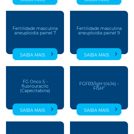
Fertilidade masculina
Fertilidade masculina
aneuploidia painel 7
aneuploidia painel 9
SAIBA MAIS
SAIBA MAIS
FG Onco 5 -
FGFR3/IgH t(4;14) -
fluorouracilo
FISH"
(Capecitabina)
SAIBA MAIS
SAIBA MAIS