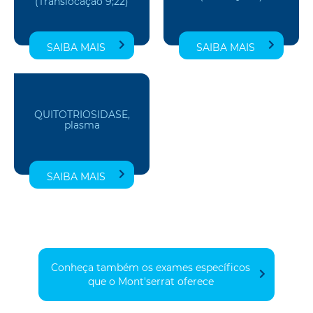
(Translocação 9;22)
SAIBA MAIS
SAIBA MAIS
QUITOTRIOSIDASE,
plasma
SAIBA MAIS
Conheça também os exames específicos
que o Mont'serrat oferece